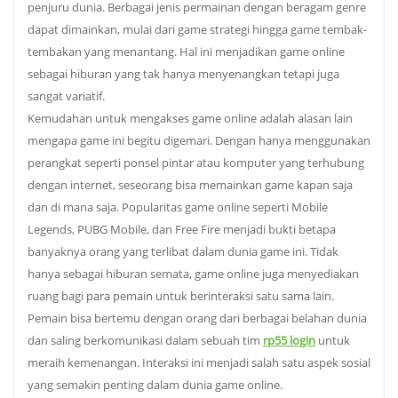
penjuru dunia. Berbagai jenis permainan dengan beragam genre
dapat dimainkan, mulai dari game strategi hingga game tembak-
tembakan yang menantang. Hal ini menjadikan game online
sebagai hiburan yang tak hanya menyenangkan tetapi juga
sangat variatif.
Kemudahan untuk mengakses game online adalah alasan lain
mengapa game ini begitu digemari. Dengan hanya menggunakan
perangkat seperti ponsel pintar atau komputer yang terhubung
dengan internet, seseorang bisa memainkan game kapan saja
dan di mana saja. Popularitas game online seperti Mobile
Legends, PUBG Mobile, dan Free Fire menjadi bukti betapa
banyaknya orang yang terlibat dalam dunia game ini. Tidak
hanya sebagai hiburan semata, game online juga menyediakan
ruang bagi para pemain untuk berinteraksi satu sama lain.
Pemain bisa bertemu dengan orang dari berbagai belahan dunia
dan saling berkomunikasi dalam sebuah tim
rp55 login
untuk
meraih kemenangan. Interaksi ini menjadi salah satu aspek sosial
yang semakin penting dalam dunia game online.