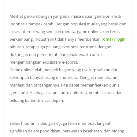
Melihat perkembangan yang ada, masa depan game online di
Indonesia tampak cerah. Dengan populasi muda yang besar dan
akses internet yang semakin merata, game online akan terus
berkembang. Industri ini tidak hanya memberikan
roma77 login
hiburan, tetapi juga peluang ekonomi, terutama dengan
dukungan dari pemerintah dan pihak swasta untuk
mengembangkan ekosistem e-sports.
Game online telah menjadi bagian yang tak terpisahkan dari
kehidupan banyak orang di Indonesia. Dengan memahami
manfaat dan tantangannya, kita dapat memanfaatkan dunia
game online sebagai sarana untuk hiburan, pembelajaran, dan
peluang karier di masa depan.
Selain hiburan, video game juga telah membuat langkah
signifikan dalam pendidikan, perawatan kesehatan, dan bidang