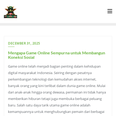
Skip
to
content
DECEMBER 31, 2025
Mengapa Game Online Sempurna untuk Membangun
Koneksi Sosial
Game online telah menjadi bagian penting dalam kehidupan
digital masyarakat Indonesia. Seiring dengan pesatnya
perkembangan teknologi dan kemudahan akses internet,
banyak orang yang kini terlibat dalam dunia game online. Mulai
dari anak-anak hingga orang dewasa, permainan ini tidak hanya
memberikan hiburan tetapi juga membuka berbagai peluang
baru. Salah satu daya tarik utama game online adalah
kemampuannya untuk menghubungkan pemain dari berbagai