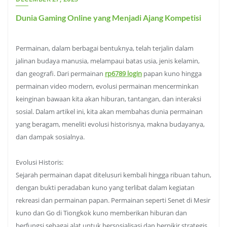
Dunia Gaming Online yang Menjadi Ajang Kompetisi
Permainan, dalam berbagai bentuknya, telah terjalin dalam
jalinan budaya manusia, melampaui batas usia, jenis kelamin,
dan geografi. Dari permainan
rp6789 login
papan kuno hingga
permainan video modern, evolusi permainan mencerminkan
keinginan bawaan kita akan hiburan, tantangan, dan interaksi
sosial. Dalam artikel ini, kita akan membahas dunia permainan
yang beragam, meneliti evolusi historisnya, makna budayanya,
dan dampak sosialnya.
Evolusi Historis:
Sejarah permainan dapat ditelusuri kembali hingga ribuan tahun,
dengan bukti peradaban kuno yang terlibat dalam kegiatan
rekreasi dan permainan papan. Permainan seperti Senet di Mesir
kuno dan Go di Tiongkok kuno memberikan hiburan dan
berfungsi sebagai alat untuk bersosialisasi dan berpikir strategis.