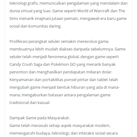
teknologi grafis, memunculkan pengalaman yang mendalam dan
dunia virtual yang luas. Game seperti World of Warcraft dan The
Sims menarik imajinasi jutaan pemain, mengawali era baru game
sosial dan komunitas daring.
Proliferasi perangkat seluler semakin merevolusi game,
membuatnya lebih mudah diakses daripada sebelumnya. Game
seluler telah menjadi fenomena global, dengan game seperti
Candy Crush Saga dan Pokémon GO yang menarik banyak
penonton dan menghasilkan pendapatan miliaran dolar.
Kenyamanan dan portabilitas ponsel pintar dan tablet telah
mengubah game menjadi bentuk hiburan yang ada di mana-
mana, mengaburkan batasan antara pengalaman game
tradisional dan kasual.
Dampak Game pada Masyarakat:
Game telah merasuki setiap aspek masyarakat modern,
memengaruhi budaya, teknologi, dan interaksi sosial secara