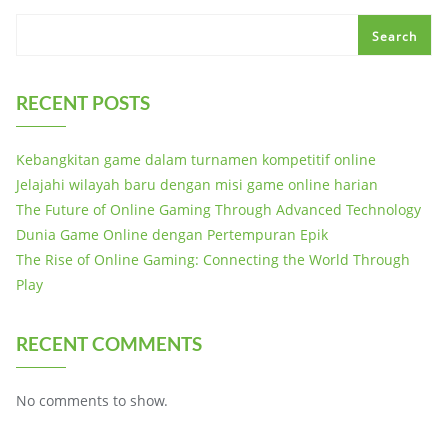
Search
RECENT POSTS
Kebangkitan game dalam turnamen kompetitif online
Jelajahi wilayah baru dengan misi game online harian
The Future of Online Gaming Through Advanced Technology
Dunia Game Online dengan Pertempuran Epik
The Rise of Online Gaming: Connecting the World Through
Play
RECENT COMMENTS
No comments to show.