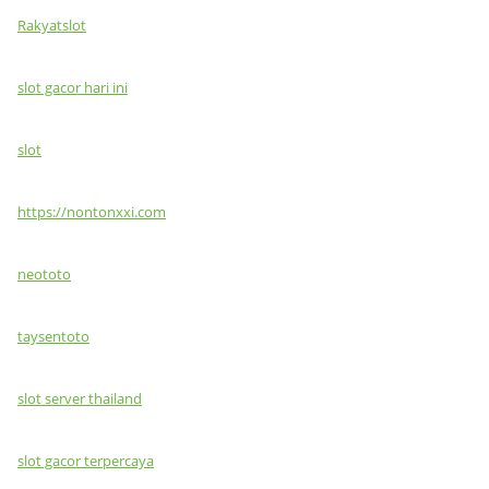
Rakyatslot
slot gacor hari ini
slot
https://nontonxxi.com
neototo
taysentoto
slot server thailand
slot gacor terpercaya