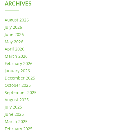
ARCHIVES
August 2026
July 2026
June 2026
May 2026
April 2026
March 2026
February 2026
January 2026
December 2025
October 2025
September 2025
August 2025
July 2025
June 2025
March 2025
February 2025