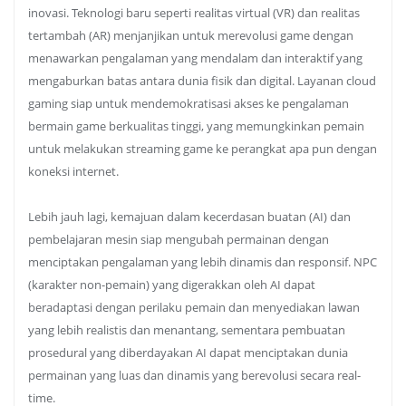
inovasi. Teknologi baru seperti realitas virtual (VR) dan realitas
tertambah (AR) menjanjikan untuk merevolusi game dengan
menawarkan pengalaman yang mendalam dan interaktif yang
mengaburkan batas antara dunia fisik dan digital. Layanan cloud
gaming siap untuk mendemokratisasi akses ke pengalaman
bermain game berkualitas tinggi, yang memungkinkan pemain
untuk melakukan streaming game ke perangkat apa pun dengan
koneksi internet.
Lebih jauh lagi, kemajuan dalam kecerdasan buatan (AI) dan
pembelajaran mesin siap mengubah permainan dengan
menciptakan pengalaman yang lebih dinamis dan responsif. NPC
(karakter non-pemain) yang digerakkan oleh AI dapat
beradaptasi dengan perilaku pemain dan menyediakan lawan
yang lebih realistis dan menantang, sementara pembuatan
prosedural yang diberdayakan AI dapat menciptakan dunia
permainan yang luas dan dinamis yang berevolusi secara real-
time.