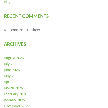
Play
RECENT COMMENTS
No comments to show.
ARCHIVES
August 2026
July 2026
June 2026
May 2026
April 2026
March 2026
February 2026
January 2026
December 2025