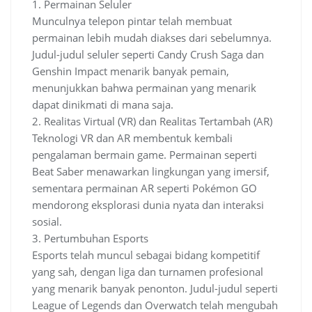
1. Permainan Seluler
Munculnya telepon pintar telah membuat
permainan lebih mudah diakses dari sebelumnya.
Judul-judul seluler seperti Candy Crush Saga dan
Genshin Impact menarik banyak pemain,
menunjukkan bahwa permainan yang menarik
dapat dinikmati di mana saja.
2. Realitas Virtual (VR) dan Realitas Tertambah (AR)
Teknologi VR dan AR membentuk kembali
pengalaman bermain game. Permainan seperti
Beat Saber menawarkan lingkungan yang imersif,
sementara permainan AR seperti Pokémon GO
mendorong eksplorasi dunia nyata dan interaksi
sosial.
3. Pertumbuhan Esports
Esports telah muncul sebagai bidang kompetitif
yang sah, dengan liga dan turnamen profesional
yang menarik banyak penonton. Judul-judul seperti
League of Legends dan Overwatch telah mengubah