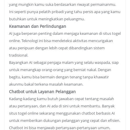
yang mungkin kamu suka berdasarkan riwayat permainanmu.
Ini seperti punya pelatih pribadi yang tahu persis apa yang kamu
butuhkan untuk meningkatkan peluangmu.
Keamanan dan Perlindungan
AI juga berperan penting dalam menjaga keamanan di situs togel
online. Teknologi ini bisa mendeteksi aktivitas mencurigakan
atau penipuan dengan lebih cepat dibandingkan sistem
tradisional.
Bayangkan AI sebagai penjaga malam yang selalu waspada, siap
untuk menangkap orang-orang yang berniat nakal. Dengan
begitu, kamu bisa bermain dengan tenang tanpa khawatir
akunmu bakal terkena masalah keamanan.
Chatbot untuk Layanan Pelanggan
Kadang-kadang kamu butuh jawaban cepat tentang masalah
atau pertanyaan, dan AI ada di sini untuk membantu. Banyak
situs togel online sekarang menggunakan chatbot berbasis AI
untuk memberikan dukungan pelanggan yang cepat dan efisien.
Chatbot ini bisa menjawab pertanyaan-pertanyaan umum,