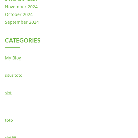
November 2024
October 2024
September 2024
CATEGORIES
My Blog
situs toto
slot
toto
slot88